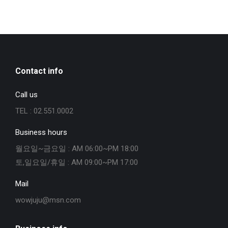
Contact info
Call us
TEL : 02.551.0002
Business hours
월요일~금요일 : AM 06:00~PM 18:00
토,일요일/휴일 : AM 09:00~PM 17:00
Mail
wowjuju@msn.com